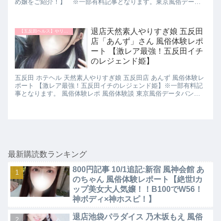
め嬢をご紹介！】 ※一部有料記事となります。東京風俗データ
バンク 新人ランキング おすすめ風俗嬢 パネマジ無し ぼったくり
無し 超絶美人 超絶サービス
退店天然素人やりすぎ娘 五反田
【五反田ヘルス】やリサー五反田
店「あんず」さん 風俗体験レポ
ート 【激レア最強！五反田イチ
のレジェンド姫】
五反田 ホテヘル 天然素人やりすぎ娘 五反田店 あんず 風俗体験レ
ポート 【激レア最強！五反田イチのレジェンド姫】※一部有料記
事となります。 風俗体験レポ 風俗体験談 東京風俗データバンク
新人ランキング おすすめ風俗嬢 パネマジ無し ぼったくり無し 超
絶美人 超絶サービス
最新購読数ランキング
800円記事 10/1追記:新宿 風神会館 あ
のちゃん 風俗体験レポート【絶世Iカ
ップ美女大人気嬢！！B100でW56！
神ボディ×神ホスピ！】
退店池袋パラダイス 乃木坂もえ 風俗