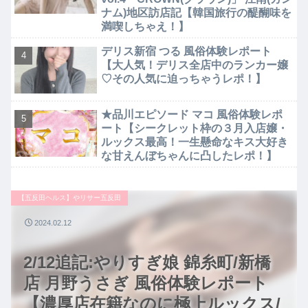
ナム)地区訪店記【韓国旅行の醍醐味を
満喫しちゃえ！】
デリス新宿 つる 風俗体験レポート
【大人気！デリス全店中のランカー嬢
♡その人気に迫っちゃうレポ！】
★品川エピソード マコ 風俗体験レポ
ート【シークレット枠の３月入店嬢・
ルックス最高！一生懸命なキス大好き
な甘えんぼちゃんに凸したレポ！】
【五反田ヘルス】やリサー五反田
2024.02.12
2/12追記:やりすぎ娘 錦糸町/新橋
店 月野うさぎ 風俗体験レポート
【濃厚店在籍なのに極上ルックス/