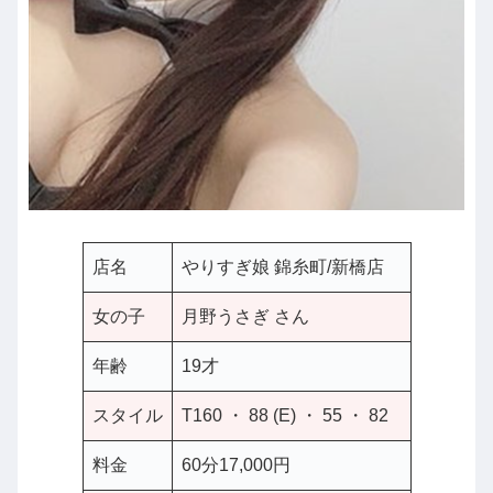
店名
やりすぎ娘 錦糸町/新橋店
女の子
月野うさぎ さん
年齢
19才
スタイル
T160 ・ 88 (E) ・ 55 ・ 82
料金
60分17,000円