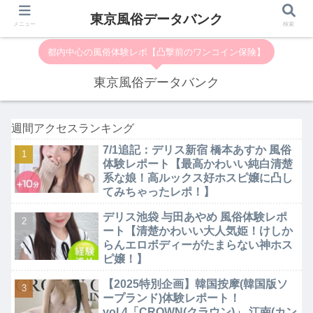
東京風俗データバンク
メニュー
検索
都内中心の風俗体験レポ【凸撃前のワンコイン保険】
東京風俗データバンク
週間アクセスランキング
7/1追記：デリス新宿 橋本あすか 風俗
体験レポート【最高かわいい純白清楚
系な娘！高ルックス好ホスピ嬢に凸し
てみちゃったレポ！】
デリス池袋 与田あやめ 風俗体験レポ
ート【清楚かわいい大人気姫！けしか
らんエロボディーがたまらない神ホス
ピ嬢！】
【2025特別企画】韓国按摩(韓国版ソ
ープランド)体験レポート！
vol.4「CROWN(クラウン)」 江南(カン