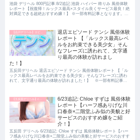
池袋 デリヘル 800円記事:8/2追記:池袋 ハイパー 柊りみ 風俗体験
レポート【祝復帰！ルックス最高×スタイル良くサービス最良！絶
対満足できる超絶おすすめ嬢！】 ※一部有料記事となります。東
京風俗データバンク 新人ランキング おすすめ風俗嬢 パネマジ無
し ぼったくり無し 超絶美人 超絶サービス
退店エピソード テンシ 風俗体験
【品川デリヘル】エピソード
レポート 【「ルックス最高レベ
ルをお約束できる美少女」そん
なフレーズに誘われて、文字通
り最高の体験が訪れまし
た！】
五反田デリヘル 退店エピソード テンシ 風俗体験レポート 【「ル
ックス最高レベルをお約束できる美少女」そんなフレーズに誘わ
れて、文字通り最高の体験が訪れました！】 ※一部有料記事で
す。東京風俗データバンク 新人ランキング おすすめ風俗嬢 パネ
マジ無し ぼったくり無し 超絶美人 超絶サービス
6/23追記: Chloe すずは 風俗体験
【五反田デリヘル】chloe
レポート【ハーフ感ありげな川
口春奈×二階堂ふみ似の美貌と好
サービスのおすすめ嬢をご紹
介！】
五反田 デリヘル 6/23追記: Chloe すずは 風俗体験レポート【ハー
フ感ありげな川口春奈×二階堂ふみ似の美貌と好サービスのおすす