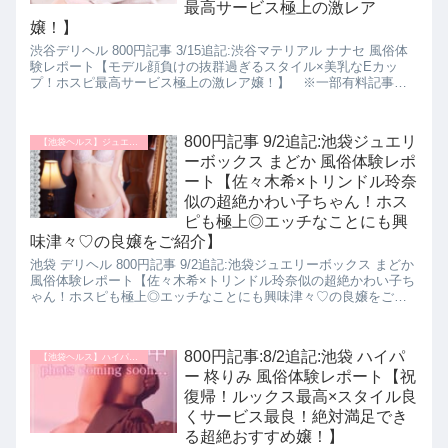
最高サービス極上の激レア
嬢！】
渋谷デリヘル 800円記事 3/15追記:渋谷マテリアル ナナセ 風俗体
験レポート【モデル顔負けの抜群過ぎるスタイル×美乳なEカッ
プ！ホスピ最高サービス極上の激レア嬢！】 ※一部有料記事で
す。東京風俗データバンク 新人ランキング おすすめ風俗嬢 パネ
マジ無し ぼったくり無し 超絶美人 超絶サービス
800円記事 9/2追記:池袋ジュエリ
【池袋ヘルス】ジュエリーボックス
ーボックス まどか 風俗体験レポ
ート【佐々木希×トリンドル玲奈
似の超絶かわい子ちゃん！ホス
ピも極上◎エッチなことにも興
味津々♡の良嬢をご紹介】
池袋 デリヘル 800円記事 9/2追記:池袋ジュエリーボックス まどか
風俗体験レポート【佐々木希×トリンドル玲奈似の超絶かわい子ち
ゃん！ホスピも極上◎エッチなことにも興味津々♡の良嬢をご紹
介】 東京風俗データバンク 新人ランキング おすすめ風俗嬢 パ
ネマジ無し ぼったくり無し 超絶美人 超絶サービス
800円記事:8/2追記:池袋 ハイパ
【池袋ヘルス】ハイパーグレイス
ー 柊りみ 風俗体験レポート【祝
復帰！ルックス最高×スタイル良
くサービス最良！絶対満足でき
る超絶おすすめ嬢！】