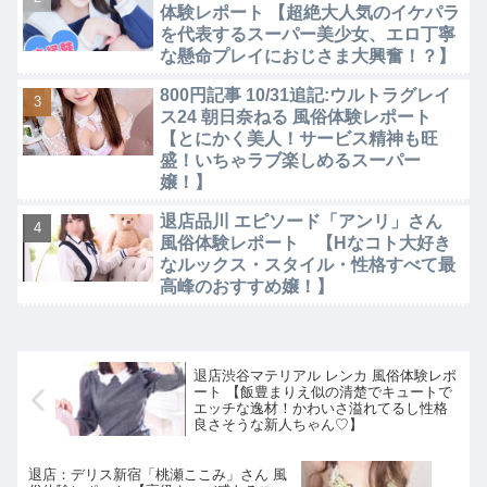
体験レポート 【超絶大人気のイケパラ
を代表するスーパー美少女、エロ丁寧
な懸命プレイにおじさま大興奮！？】
800円記事 10/31追記:ウルトラグレイ
ス24 朝日奈ねる 風俗体験レポート
【とにかく美人！サービス精神も旺
盛！いちゃラブ楽しめるスーパー
嬢！】
退店品川 エピソード「アンリ」さん
風俗体験レポート 【Hなコト大好き
なルックス・スタイル・性格すべて最
高峰のおすすめ嬢！】
退店渋谷マテリアル レンカ 風俗体験レポ
ート 【飯豊まりえ似の清楚でキュートで
エッチな逸材！かわいさ溢れてるし性格
良さそうな新人ちゃん♡】
退店：デリス新宿「桃瀬ここみ」さん 風