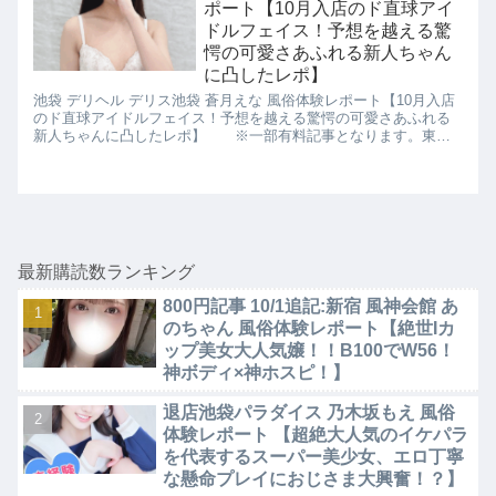
ポート【10月入店のド直球アイ
ドルフェイス！予想を越える驚
愕の可愛さあふれる新人ちゃん
に凸したレポ】
池袋 デリヘル デリス池袋 蒼月えな 風俗体験レポート【10月入店
のド直球アイドルフェイス！予想を越える驚愕の可愛さあふれる
新人ちゃんに凸したレポ】 ※一部有料記事となります。東京
風俗データバンク 新人ランキング おすすめ風俗嬢 パネマジ無し
ぼったくり無し 超絶美人 超絶サービス
最新購読数ランキング
800円記事 10/1追記:新宿 風神会館 あ
のちゃん 風俗体験レポート【絶世Iカ
ップ美女大人気嬢！！B100でW56！
神ボディ×神ホスピ！】
退店池袋パラダイス 乃木坂もえ 風俗
体験レポート 【超絶大人気のイケパラ
を代表するスーパー美少女、エロ丁寧
な懸命プレイにおじさま大興奮！？】