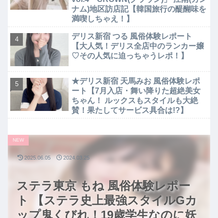
ナム)地区訪店記【韓国旅行の醍醐味を
満喫しちゃえ！】
デリス新宿 つる 風俗体験レポート
【大人気！デリス全店中のランカー嬢
♡その人気に迫っちゃうレポ！】
★デリス新宿 天馬みお 風俗体験レポ
ート【7月入店・舞い降りた超絶美女
ちゃん！ ルックスもスタイルも大絶
賛！果たしてサービス具合は!?】
NEW
2025.06.05
2024.03.25
ステラ東京 もね 風俗体験レポー
ト 【ステラ史上最強スタイルGカ
ップ鬼くびれ！19歳学生なのに妖