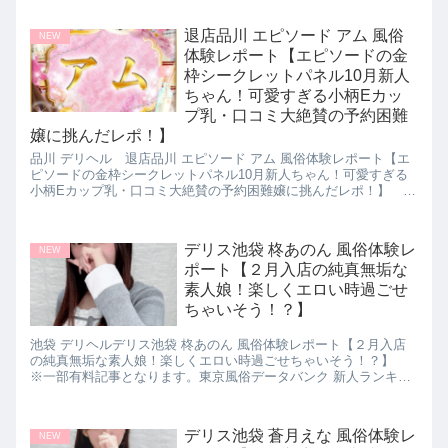
ぼったくり無し 超絶美人 超絶サービス
退店品川 エピソード アム 風俗
NEW
体験レポート【エピソードの金
枠シークレットパネル10月新人
ちゃん！可愛すぎる小柄Eカッ
プ乳・口コミ大絶賛の予約困難
嬢に挑んだレポ！】
品川 デリヘル 退店品川 エピソード アム 風俗体験レポート【エ
ピソードの金枠シークレットパネル10月新人ちゃん！可愛すぎる
小柄Eカップ乳・口コミ大絶賛の予約困難嬢に挑んだレポ！】
※一部有料記事となります。東京風俗データバンク 新人ランキン
グ おすすめ風俗嬢 パネマジ無し ぼったくり無し 超絶美人 超絶サ
ービス
デリス池袋 柊あのん 風俗体験レ
NEW
ポート【２月入店の純真無垢な
素人娘！楽しくエロい時過ごせ
ちゃいそう！？】
池袋 デリヘルデリス池袋 柊あのん 風俗体験レポート【２月入店
の純真無垢な素人娘！楽しくエロい時過ごせちゃいそう！？】
※一部有料記事となります。東京風俗データバンク 新人ランキン
グ おすすめ風俗嬢 パネマジ無し ぼったくり無し 超絶美人 超絶サ
ービス
デリス池袋 蒼月えな 風俗体験レ
NEW