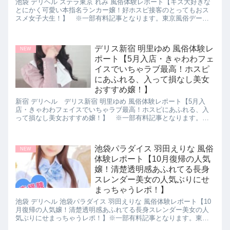
池袋 デリヘル ステラ東京 れみ 風俗体験レポート【キス大好きな
とにかく可愛い本指名ランカー嬢！好ホスピ接客のとってもおス
スメ女子大生！】 ※一部有料記事となります。東京風俗データ
バンク 新人ランキング おすすめ風俗嬢 パネマジ無し ぼったくり
無し 超絶美人 超絶サービス
デリス新宿 明里ゆめ 風俗体験レ
NEW
ポート【5月入店・きゃわわフェ
イスでいちゃラブ最高！ホスピ
にあふれる、入って損なし美女
おすすめ嬢！】
新宿 デリヘル デリス新宿 明里ゆめ 風俗体験レポート【5月入
店・きゃわわフェイスでいちゃラブ最高！ホスピにあふれる、入
って損なし美女おすすめ嬢！】 ※一部有料記事となります。東
京風俗データバンク 新人ランキング おすすめ風俗嬢 パネマジ無
し ぼったくり無し 超絶美人 超絶サービス
池袋パラダイス 羽田えりな 風俗
NEW
体験レポート【10月復帰の人気
嬢！清楚透明感あふれてる長身
スレンダー美女の人気ぶりにせ
まっちゃうレポ！】
池袋 デリヘル 池袋パラダイス 羽田えりな 風俗体験レポート【10
月復帰の人気嬢！清楚透明感あふれてる長身スレンダー美女の人
気ぶりにせまっちゃうレポ！】※一部有料記事となります。東京
風俗データバンク 新人ランキング おすすめ風俗嬢 パネマジ無し