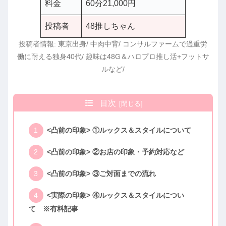
料金
60分21,000円
投稿者
48推しちゃん
投稿者情報: 東京出身/ 中肉中背/ コンサルファームで過重労
働に耐える独身40代/ 趣味は48G＆ハロプロ推し活+フットサ
ルなど/
目次
<凸前の印象> ①ルックス＆スタイルについて
<凸前の印象> ②お店の印象・予約対応など
<凸前の印象> ③ご対面までの流れ
<実際の印象> ④ルックス＆スタイルについ
て ※有料記事