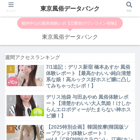
東京風俗データバンク
メニュー
検索
都内中心の風俗体験レポ【凸撃前のワンコイン保険】
東京風俗データバンク
週間アクセスランキング
7/1追記：デリス新宿 橋本あすか 風俗
体験レポート【最高かわいい純白清楚
系な娘！高ルックス好ホスピ嬢に凸し
てみちゃったレポ！】
デリス池袋 与田あやめ 風俗体験レポ
ート【清楚かわいい大人気姫！けしか
らんエロボディーがたまらない神ホス
ピ嬢！】
【2025特別企画】韓国按摩(韓国版ソ
ープランド)体験レポート！
vol.4「CROWN(クラウン)」 江南(カン