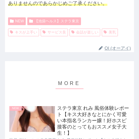
ありませんのであらかじめご了承ください。
NEW
【池袋ヘルス】ステラ東京
キスが上手い
サービス良
会話が楽しい
美乳
OI (オーアイ)
ステラ東京 れみ 風俗体験レポー
NEW
ト【キス大好きなとにかく可愛
い本指名ランカー嬢！好ホスピ
接客のとってもおススメ女子大
生！】