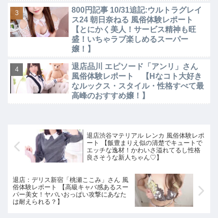
800円記事 10/31追記:ウルトラグレイ
ス24 朝日奈ねる 風俗体験レポート
【とにかく美人！サービス精神も旺
盛！いちゃラブ楽しめるスーパー
嬢！】
退店品川 エピソード「アンリ」さん
風俗体験レポート 【Hなコト大好き
なルックス・スタイル・性格すべて最
高峰のおすすめ嬢！】
退店渋谷マテリアル レンカ 風俗体験レポ
ート 【飯豊まりえ似の清楚でキュートで
エッチな逸材！かわいさ溢れてるし性格
良さそうな新人ちゃん♡】
退店：デリス新宿「桃瀬ここみ」さん 風
俗体験レポート 【高級キャバ感あるスー
パー美女！ヤバいおっぱい攻撃にあなた
は耐えられる？】