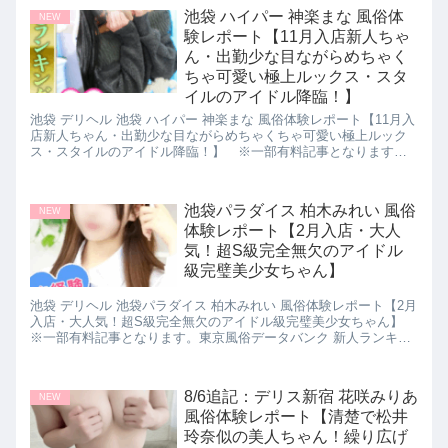
池袋 ハイパー 神楽まな 風俗体
NEW
験レポート【11月入店新人ちゃ
ん・出勤少な目ながらめちゃく
ちゃ可愛い極上ルックス・スタ
イルのアイドル降臨！】
池袋 デリヘル 池袋 ハイパー 神楽まな 風俗体験レポート【11月入
店新人ちゃん・出勤少な目ながらめちゃくちゃ可愛い極上ルック
ス・スタイルのアイドル降臨！】 ※一部有料記事となります。
東京風俗データバンク 新人ランキング おすすめ風俗嬢 パネマジ
無し ぼったくり無し 超絶美人 超絶サービス
池袋パラダイス 柏木みれい 風俗
NEW
体験レポート【2月入店・大人
気！超S級完全無欠のアイドル
級完璧美少女ちゃん】
池袋 デリヘル 池袋パラダイス 柏木みれい 風俗体験レポート【2月
入店・大人気！超S級完全無欠のアイドル級完璧美少女ちゃん】
※一部有料記事となります。東京風俗データバンク 新人ランキン
グ おすすめ風俗嬢 パネマジ無し ぼったくり無し 超絶美人 超絶サ
ービス
8/6追記：デリス新宿 花咲みりあ
NEW
風俗体験レポート【清楚で松井
玲奈似の美人ちゃん！繰り広げ