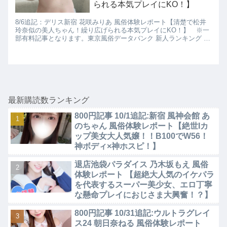
られる本気プレイにKO！】
8/6追記：デリス新宿 花咲みりあ 風俗体験レポート【清楚で松井
玲奈似の美人ちゃん！繰り広げられる本気プレイにKO！】 ※一
部有料記事となります。東京風俗データバンク 新人ランキング お
すすめ風俗嬢 パネマジ無し ぼったくり無し 超絶美人 超絶サービ
ス
最新購読数ランキング
800円記事 10/1追記:新宿 風神会館 あ
のちゃん 風俗体験レポート【絶世Iカ
ップ美女大人気嬢！！B100でW56！
神ボディ×神ホスピ！】
退店池袋パラダイス 乃木坂もえ 風俗
体験レポート 【超絶大人気のイケパラ
を代表するスーパー美少女、エロ丁寧
な懸命プレイにおじさま大興奮！？】
800円記事 10/31追記:ウルトラグレイ
ス24 朝日奈ねる 風俗体験レポート