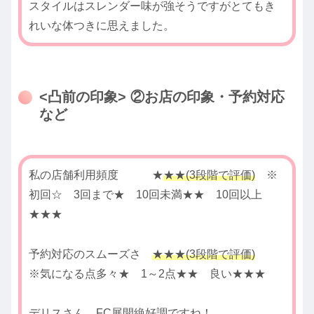
スタイルはスレンダー味が強そうですがとてもき
れいな体つきに思えました。
<凸前の印象> ②お店の印象・予約対応
など
私の店舗利用頻度 ★
★★(3段階で評価)
※
初回☆ 3回まで★ 10回未満★★ 10回以上
★★★
予約対応のスムーズさ
★★★(3段階で評価)
※気になる点多々★ 1～2点★★ 良い★★★
デリスさん、FC展開絶好調ですね！