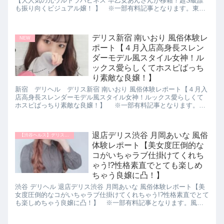
【大人気の元ウルトラハピネス 早乙女あんさんが移籍！超S級誰
も振り向くビジュアル嬢！ 】 ※一部有料記事となります。東京
風俗データバンク 新人ランキング おすすめ風俗嬢 パネマジ無し
ぼったくり無し 超絶美人 超絶サービス
デリス新宿 南いおり 風俗体験レ
NEW
ポート【４月入店高身長スレン
ダーモデル風スタイル女神！ル
ックス愛らしくてホスピばっち
り素敵な良嬢！】
新宿 デリヘル デリス新宿 南いおり 風俗体験レポート【４月入
店高身長スレンダーモデル風スタイル女神！ルックス愛らしくて
ホスピばっちり素敵な良嬢！】 ※一部有料記事となります。風
俗体験レポ 風俗体験談 東京風俗データバンク 新人ランキング お
すすめ風俗嬢 パネマジ無し ぼったくり無し 超絶美人 超絶サービ
ス
退店デリス渋谷 月岡あいな 風俗
【渋谷ヘルス】デリス渋谷
体験レポート【美女度圧倒的な
コがいちゃラブ仕掛けてくれち
ゃう!?性格素直でとても楽しめ
ちゃう良嬢に凸！】
渋谷 デリヘル 退店デリス渋谷 月岡あいな 風俗体験レポート【美
女度圧倒的なコがいちゃラブ仕掛けてくれちゃう!?性格素直でとて
も楽しめちゃう良嬢に凸！】 ※一部有料記事となります。風俗
体験レポ 風俗体験談 東京風俗データバンク 新人ランキング おす
すめ風俗嬢 パネマジ無し ぼったくり無し 超絶美人 超絶サービス