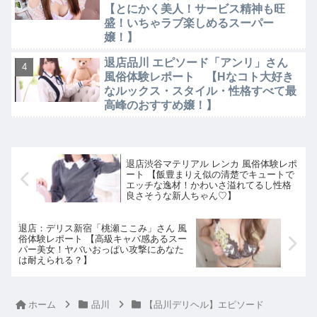
【とにかく美人！サービス精神も旺
盛！いちゃラブ楽しめるスーパー
嬢！】
退店品川 エピソード「アンリ」さん
風俗体験レポート 【Hなコト大好き
なルックス・スタイル・性格すべて最
高峰のおすすめ嬢！】
退店渋谷マテリアル レンカ 風俗体験レポ
ート 【飯豊まりえ似の清楚でキュートで
エッチな逸材！かわいさ溢れてるし性格
良さそうな新人ちゃん♡】
退店：デリス新宿「桃瀬ここみ」さん 風
俗体験レポート 【高級キャバ感あるスー
パー美女！ヤバいおっぱい攻撃にあなた
は耐えられる？】
ホーム
品川
【品川デリヘル】エピソード