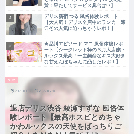
賛！果たしてサービス具合は!?】
デリス新宿 つる 風俗体験レポート
【大人気！デリス全店中のランカー嬢
♡その人気に迫っちゃうレポ！】
★品川エピソード マコ 風俗体験レポ
ート【シークレット枠の３月入店嬢・
ルックス最高！一生懸命なキス大好き
な甘えんぼちゃんに凸したレポ！】
NEW
2025.09.02
2025.06.30
退店デリス渋谷 綾瀬すずな 風俗体
験レポート【最高ホスピとめちゃ
かわルックスの天使をばっちりご