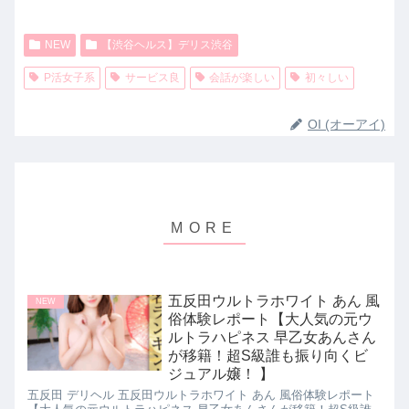
NEW
【渋谷ヘルス】デリス渋谷
P活女子系
サービス良
会話が楽しい
初々しい
OI (オーアイ)
五反田ウルトラホワイト あん 風
NEW
俗体験レポート【大人気の元ウ
ルトラハピネス 早乙女あんさん
が移籍！超S級誰も振り向くビ
ジュアル嬢！ 】
五反田 デリヘル 五反田ウルトラホワイト あん 風俗体験レポート