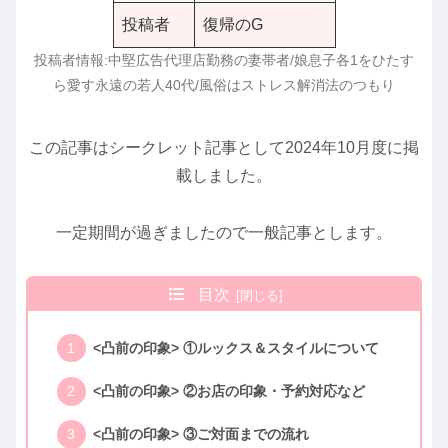
投稿者
復帰のG
投稿者情報:中堅広告代理店勤務の妻帯者/娘息子各1をひたす
ら愛す永遠の若人40代/風俗はストレス解消法のつもり
この記事はシークレット記事として2024年10月度に掲
載しました。
一定期間が過ぎましたので一般記事とします。
目次
<凸前の印象> ①ルックス＆スタイルについて
<凸前の印象> ②お店の印象・予約対応など
<凸前の印象> ③ご対面までの流れ