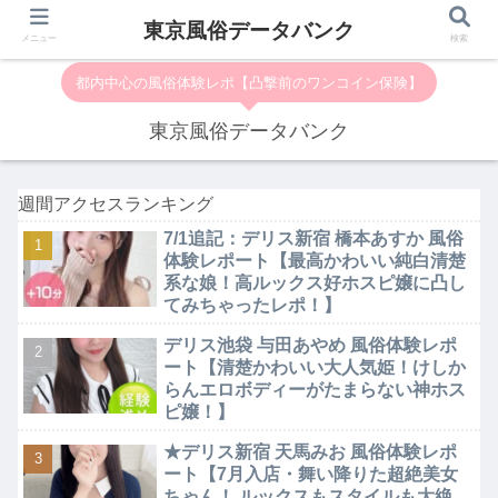
東京風俗データバンク
メニュー
検索
都内中心の風俗体験レポ【凸撃前のワンコイン保険】
東京風俗データバンク
週間アクセスランキング
7/1追記：デリス新宿 橋本あすか 風俗
体験レポート【最高かわいい純白清楚
系な娘！高ルックス好ホスピ嬢に凸し
てみちゃったレポ！】
デリス池袋 与田あやめ 風俗体験レポ
ート【清楚かわいい大人気姫！けしか
らんエロボディーがたまらない神ホス
ピ嬢！】
★デリス新宿 天馬みお 風俗体験レポ
ート【7月入店・舞い降りた超絶美女
ちゃん！ ルックスもスタイルも大絶